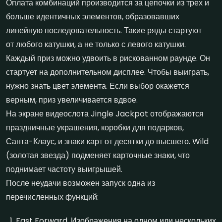
Оплата комбинаций производится за цепочки из трех и
больше идентичных элементов, образовавших
линейную последовательность. Такие ряды стартуют
от любого катушки, а не только с левого катушки.
Каждый приз можно удвоить в рискованном раунде. Он
стартует на дополнительном дисплее. Чтобы выиграть,
нужно знать цвет элемента. Если выбор окажется
верным, приз увеличивается вдвое.
На экране видеослота Jingle Jackpot отображаются
праздничные украшения, коробки для подарков,
Санта-Клаус, и знаки карт от десятки до высшего. Wild
(золотая звезда) подменяет карточные знаки, что
поднимает частоту выигрышей.
После неудачи возможен запуск одна из
перечисленных функций:
Fast Forward. Изображения на одном или нескольких