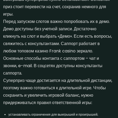
приз стоит перевести на счет, сохранив немного для
игры.
Перед запуском слотов важно попробовать их в демо.
Демо доступны без учетной записи. Достаточно
кликнуть на слот и выбрать «Демо». Если есть вопросы,
свяжитесь с консультантами. Саппорт работает в
любом топовом казино Frank casino зеркало.
Основные способы контакта с саппортом – чат и
звонки, e-mail. В соцсетях доступны консультанты
саппорта.
Суперприз чаще достигается на длительной дистанции,
поэтому важно готовиться к длительной игре. Чтобы
сохранить и увеличить игровой баланс, нужно
придерживаться правил ответственной игры:
устанавливать ограничения для выигрышей и проигрышей;