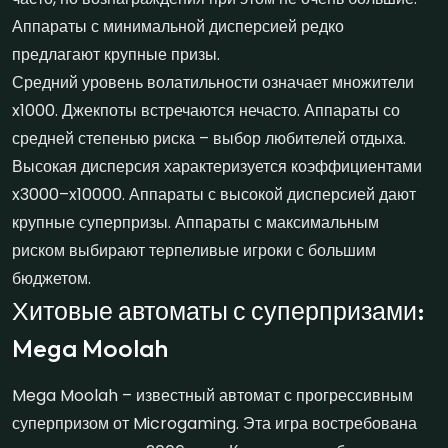
Аппараты с минимальной дисперсией редко
предлагают крупные призы.
Средний уровень волатильности означает множители
x1000. Джекпоты встречаются нечасто. Аппараты со
средней степенью риска – выбор любителей отдыха.
Высокая дисперсия характеризуется коэффициентами
x3000–x10000. Аппараты с высокой дисперсией дают
крупные суперпризы. Аппараты с максимальным
риском выбирают терпеливые игроки с большим
бюджетом.
Хитовые автоматы с суперпризами:
Mega Moolah
Mega Moolah – известный автомат с прогрессивным
суперпризом от Microgaming. Эта игра востребована