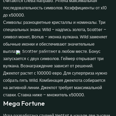
считаются слева направо. Учтена максимальная
последовательность символов. Коэффициенты от x10
до x50000.
Символы: разноцветные кристаллы и номиналы. Три
специальных знака: Wild – надпись золота, Scatter –
символ монет, Bonus – иконка вулкана. Wild заменяет
обычные иконки и обеспечивают значительные
выплаты. Scatter работают в любом месте. Бонус
запускается с двух символов. Геймер открывает три
вулкана. Вознаграждение зависит от решений.
Джекпот растет с 100000 евро. Для суперприза нужно
собрать пять Wild. Комбинация джекпота собирается
на активной линии. Джекпот требует максимальной
ставки. Ставка ниже – множитель x50000.
Mega Fortune
Игра разработана студией NetEnt в начале две тысячи