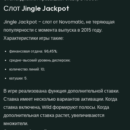
Слот Jingle Jackpot
Jingle Jackpot – слот от Novomatic, не теряющая
популярности с момента выпуска в 2015 году.
Характеристики игры такие:
финансовая отдача: 96,45%;
средне-высокий уровень дисперсии;
количество линий: 10;
катушки: 5.
В игре реализована функция дополнительной ставки.
Ставка имеет несколько вариантов активации. Когда
ставка включена, Wild формируют полосы. Когда
дополнительная ставка растет, увеличиваются
множители.