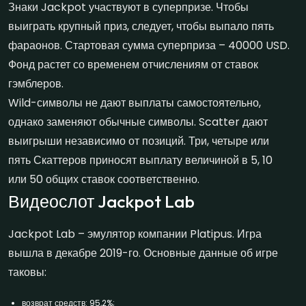
Знаки Jackpot участвуют в суперпризе. Чтобы
выиграть крупный приз, следует, чтобы выпало пять
фараонов. Стартовая сумма суперприза – 40000 USD.
Фонд растет со временем отчислениям от ставок
гэмблеров.
Wild-символы не дают выплаты самостоятельно,
однако заменяют обычные символы. Scatter дают
выигрыши независимо от позиций. Три, четыре или
пять Скаттеров приносят выплату величиной в 5, 10
или 50 общих ставок соответственно.
Видеослот Jackpot Lab
Jackpot Lab – эмулятор компании Platipus. Игра
вышла в декабре 2019-го. Основные данные об игре
таковы:
возврат средств: 95,2%;