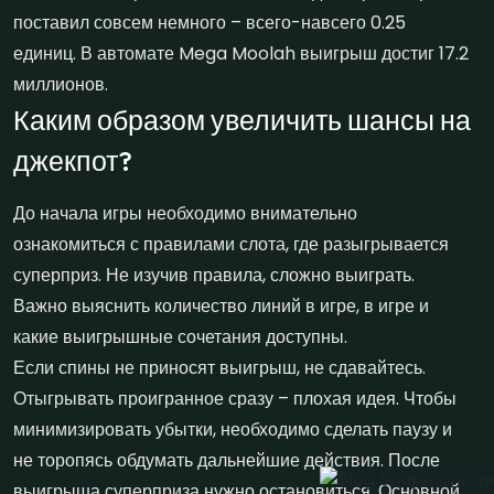
поставил совсем немного – всего-навсего 0.25
единиц. В автомате Mega Moolah выигрыш достиг 17.2
миллионов.
Каким образом увеличить шансы на
джекпот?
До начала игры необходимо внимательно
ознакомиться с правилами слота, где разыгрывается
суперприз. Не изучив правила, сложно выиграть.
Важно выяснить количество линий в игре, в игре и
какие выигрышные сочетания доступны.
Если спины не приносят выигрыш, не сдавайтесь.
Отыгрывать проигранное сразу – плохая идея. Чтобы
минимизировать убытки, необходимо сделать паузу и
не торопясь обдумать дальнейшие действия. После
выигрыша суперприза нужно остановиться. Основной