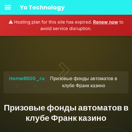
Yo Technology
⚠️ Hosting plan for this site has expired.
Renew now
to
avoid service disruption.
Home
8600_ru
Призовые фонды автоматов в
клубе Франк казино
Призовые фонды автоматов в
клубе Франк казино