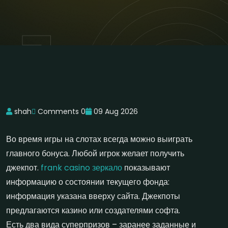
shah
Comments 0
09 Aug 2026
Во время игры на слотах всегда можно выиграть
главного бонуса. Любой игрок желает получить
джекпот.
frank casino зеркало
показывают
информацию о состоянии текущего фонда:
информация указана вверху сайта. Джекпоты
предлагаются казино или создателями софта.
Есть два вида суперпризов – заранее заданные и