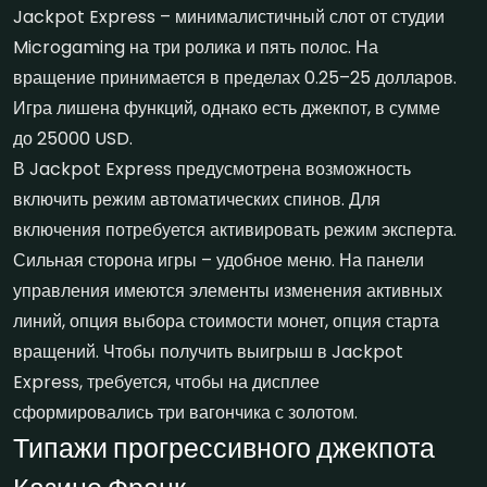
Jackpot Express – минималистичный слот от студии
Microgaming на три ролика и пять полос. На
вращение принимается в пределах 0.25–25 долларов.
Игра лишена функций, однако есть джекпот, в сумме
до 25000 USD.
В Jackpot Express предусмотрена возможность
включить режим автоматических спинов. Для
включения потребуется активировать режим эксперта.
Сильная сторона игры – удобное меню. На панели
управления имеются элементы изменения активных
линий, опция выбора стоимости монет, опция старта
вращений. Чтобы получить выигрыш в Jackpot
Express, требуется, чтобы на дисплее
сформировались три вагончика с золотом.
Типажи прогрессивного джекпота