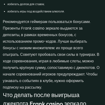
избегать долгов для ставок;
избегать игры под воздействием алкоголя.
Рекомендуется геймерам пользоваться бонусами.
Презенты Frank casino зеркало выдаются за
депозиты, в рамках временных бонусов, с
использованием промо-кодов. Лучше выбирать
бонусы с низким множителем: их проще всего
отыграть. Советуют пробовать свои силы в турнирах. В
ходе соревнования, играя в любимые слоты, можно
получить крупную сумму, сопоставимую с джекпотов. О
начале соревнований игроков предупреждают. Чтобы
узнавать о событиях в клубе, нужно оформить
подписку на рассылку.
Что делать после выигрыша
джекпота Frank casino зеркало