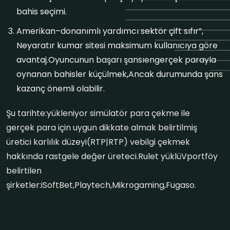
bahis seçimi.
Amerikan–donanımlı yardımcı sektör çift sıfır”,
Neyaratır kumar sitesi maksimum kullanıcıya göre
avantaj.Oyuncunun başarı şansıengerçek parayla
oynanan bahisler küçülmek,Ancak durumunda şans
kazanç önemli olabilir.
Şu tarihte:yükleniyor simülatör para çekme ile
gerçek para için uygun dikkate almak belirtilmiş
üretici karlılık düzeyi(RTP|RTP) vebilgi çekmek
hakkında rastgele değer üreteci.Rulet yüklüVportföy
belirtilen
şirketler:iSoftBet,Playtech,Mikrogaming,Fugaso.