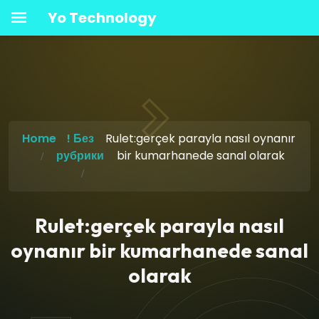
Yo Technology
Home
! Без
Rulet:gerçek parayla nasıl oynanır
рубрики
bir kumarhanede sanal olarak
Rulet:gerçek parayla nasıl
oynanır bir kumarhanede sanal
olarak