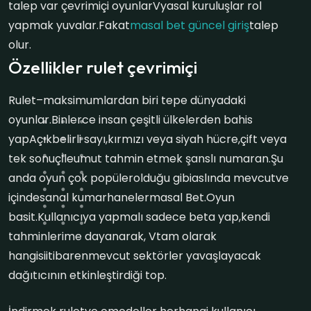
talep var çevrimiçi oyunlarVyasal kuruluşlar rol
yapmak yuvalar.Fakat
masal bet güncel giriş
talep
olur.
Özellikler rulet çevrimiçi
Rulet–maksimumlardan biri tepe dünyadaki
oyunlar.Binlerce insan çeşitli ülkelerden bahis
yapAçıkbelirli sayı,kırmızı veya siyah hücre,çift veya
tek sonuçİleumut tahmin etmek şanslı numaran.Şu
anda oyun çok popülerolduğu gibiaslında mevcutve
içindesanal kumarhanelermasal Bet.Oyun
basit.Kullanıcıya yapmalı sadece beta yap,kendi
tahminlerime dayanarak, Vtam olarak
hangisiitibarenmevcut sektörler yavaşlayacak
dağıtıcının etkinleştirdiği top.