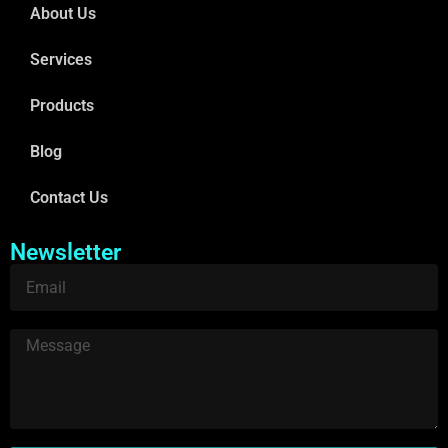
About Us
Services
Products
Blog
Contact Us
Newsletter