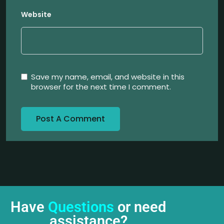
Website
Save my name, email, and website in this
browser for the next time I comment.
Have
Questions
or need
assistance?