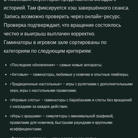
историей. Там фиксируется хэш завершённого сеанса.
Запись возможно проверить через онлайн-ресурс.
Проверка подтверждает, что вращение состоялось
честно и выигрыш выплачен корректно.
Гаминаторы в игровом зале сортированы по
категориям по следующим критериям:
«Последние обновления» − самые новые аппараты;
«Хитовые» − гаминаторы, любимые у новички и опытные гемблеры;
«Традиционные настольные» − игры с рулетками с дополнительными
зеро, игры с настольными правилами;
«Игровые слоты» − гаминаторы с барабанами и слоты без вращений
с наградами за каждое действие;
«Игры с крашами» − симуляторы с минимальной графикой,
правилами для новичков, быстрыми раундами и крупными
коэффициентами;