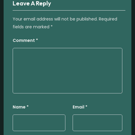
Leave A Reply
Your email address will not be published.
Required
fields are marked
*
Comment
*
Name
*
Email
*