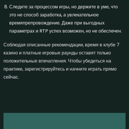
Следите за процессом игры, но держите в уме, что
это не способ заработка, а увлекательное
времяпрепровождение. Даже при выгодных
параметрах и RTP успех возможен, но не обеспечен.
Соблюдая описанные рекомендации, время в клубе 7
казино и платные игровые раунды оставят только
положительные впечатления. Чтобы убедиться на
практике, зарегистрируйтесь и начните играть прямо
сейчас.