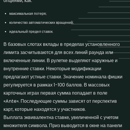
опциями, как:
максимальная потеря;
количество автоматических вращений;
идеальный предел ставок.
В базовых слотах вклады в пределах установленного
лимита засчитываются для всех линий раунда или
включенные линии. В рулетке выделяют наружные и
внутренние ставки. Некоторые модификации
предлагают устные ставки. Значение номинала фишки
регулируется в рамках 1-100 баллов. В массовых
карточных играх первая сумма попадает в поле
«Ante». Последующие суммы зависят от перспектив
карт, которые находятся у участников.
Выплата эквивалентна ставке, увеличенной с учетом
множителя символа. Приз выводится в окне на панели