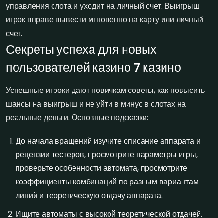
управления слота и уходит на личный счет. Выигрыш
игрок вправе вывести мгновенно на карту или личный
счет.
Секреты успеха для новых
пользователей казино 7 казино
Успешные игроки дают новичкам советы, как повысить
шансы на выигрыш и не уйти в минус в слотах на
реальные деньги. Основные подсказки:
До начала вращений изучите описание аппарата и
рецензии тестеров, просмотрите параметры игры,
проверьте особенности автомата, просмотрите
коэффициенты комбинаций по разным вариантам
линий и теоретическую отдачу аппарата.
Ищите автоматы с высокой теоретической отдачей.