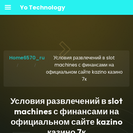
Yo Technology
Home
6570_ru
Условия развлечений в slot
machines с финансами на
официальном сайте kazino казино
7к
Условия развлечений в slot
machines с финансами на
официальном сайте kazino
казино 7к